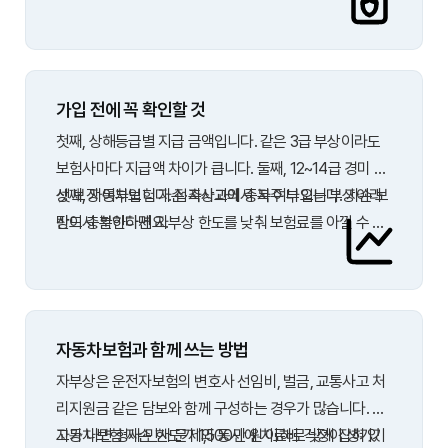
료비보다 더 받을 수도 있고, 입원 일당·골절 진단비 같은
세부 특약을 붙이면 보장 폭을 넓힐 수 있습니다.
가입 전에 꼭 확인할 것
첫째, 상해등급별 지급 금액입니다. 같은 3급 부상이라도
보험사마다 지급액 차이가 큽니다. 둘째, 12~14급 경미 부
상 보장 여부입니다. 접촉사고에서 자주 나오는 부상이라
셋째, 자동차보험 자손·자상과의 중복 여부입니다. 자손 보
반드시 확인하세요.
장이 충분하다면 자부상 한도를 낮춰 보험료를 아낄 수 있
고, 자손이 부족하다면 자부상으로 보완하는 편이 낫습니
다. 갱신형·비갱신형 중 본인에게 맞는 형태도 함께 비교해
보세요.
자동차보험과 함께 쓰는 방법
자부상은 운전자보험의 변호사 선임비, 벌금, 교통사고 처
리지원금 같은 담보와 함께 구성하는 경우가 많습니다. 사
고가 나면 형사·민사 문제와 동시에 치료비 걱정이 생기기
자동차보험 자손 한도가 1,500만 원 이하로 낮게 잡혀 있