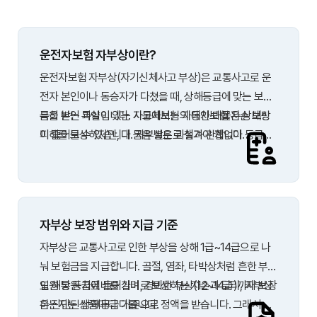
운전자보험 자부상이란?
운전자보험 자부상(자기신체사고 부상)은 교통사고로 운
전자 본인이나 동승자가 다쳤을 때, 상해등급에 맞는 보험
금을 받는 특약입니다. 자동차보험의 대인·대물은 상대방
특히 본인 과실이 있는 사고에서는 자동차보험 자손 보상
피해를 보상하지만, 내 몸은 별도로 챙겨야 합니다.
이 줄어들 수 있습니다. 자부상은 과실과 관계없이 등급별
로 정해진 금액을 받을 수 있어, 치료비 부담을 덜어주는 역
할을 합니다.
자부상 보장 범위와 지급 기준
자부상은 교통사고로 인한 부상을 상해 1급~14급으로 나
눠 보험금을 지급합니다. 골절, 염좌, 타박상처럼 흔한 부상
도 해당 등급에 들어가며, 경미한 부상(12~14급)까지 보장
입원·통원 치료비를 실비로 보상하는 자손과 달리, 자부상
하는지는 상품마다 다릅니다.
은 진단된 상해등급 기준으로 정액을 받습니다. 그래서 치