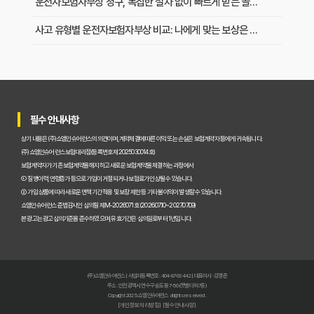
운전자보험자부상 청구, 복잡한 절차 없이 빠르게 받는 골든 타임 지키기
사고 유형별 운전자보험자부상 비교: 나에게 맞는 보상은 무엇일까?
피해자인데 왜 내가 치료비를? 운전자보험자부상, 꼭 필요한 이유와 보상 범위
교통사고 후 병원비 폭탄 막은 비결? 운전자보험자부상 실제 보상 후기
운전자보험자부상 가입 전 필수 확인! 합리적인 보장을 위한 3가지 꿀팁
필수 안내사항
상기 내용은 (주)쇼엠인슈어런스의 의견이며, 계약체결에 따른 이익 또는 손실은 보험계약자 등에게 귀속됩니다.
나도 모르게 놓치고 있는 운전자보험자부상! 이 보장까지 알고 계신가요?
(주)쇼엠인슈어런스 보험대리점(등록번호 제2025030014호)
보험계약자가 기존 보험계약을 해지하고 새로운 보험계약을 체결하는 과정에서
운전자보험자부상, 사고 후 내 몸 치료비 걱정? 핵심 보장 완벽 해부
① 질병이력, 연령증가 등으로 가입이 거절되거나 보험료가 인상될 수 있습니다.
② 가입 상품에 따라 새로운 면책기간 적용 및 보장 제한 등 기타 불이익이 발생할 수 있습니다.
아직도 헷갈린다면? 운전자보험자부상 0부터 100까지 완전 정복 가이드
쇼엠인슈어런스 준법감시인 심의필 제M-2026071호 (2026.07.10~2027.07.09)
본 광고는 광고심의기준을 준수하였으며, 유효기간은 심의일로부터 1년입니다.
필수 체크! 운전자보험자부상, 가입 전 놓치지 말아야 할 3가지 팁
실제 운전자들이 말하는 운전자보험자부상, '이것' 때문에 가입했다?
(주)쇼엠인슈어런스 | 사업자등록번호 : 404-87-03442 | 대표이사 : 강경준
운전자보험자부상, 왜 필요할까? 가입자와 미가입자의 예상치 못한 차이
주소 : 인천광역시 연수구 송도동 7-50 (갯벌타워 7층)
Copyright 2025. 쇼엠인슈어런스 all rights reserved.
[개인정보처리방침]
[필수안내사항]
실제 교통사고 후기, 운전자보험자부상이 가져다준 뜻밖의 안심은?